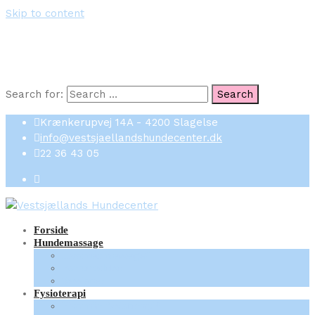
Skip to content
Search for:
Search
Krænkerupvej 14A - 4200 Slagelse
info@vestsjaellandshundecenter.dk
22 36 43 05
Forside
Hundemassage
Hvornår massage?
Forberedelse
Sessioner
Fysioterapi
Hvornår fysioterapi?