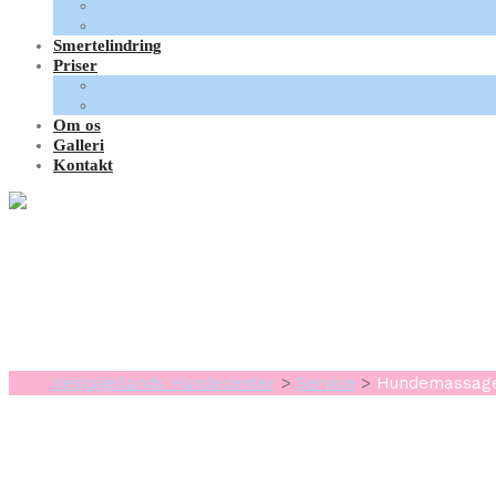
Forberedelse
Sessioner
Smertelindring
Priser
Fysioterapi
Hundemassage
Om os
Galleri
Kontakt
Hundemassage for
Vestsjællands Hundecenter
>
Service
>
Hundemassage