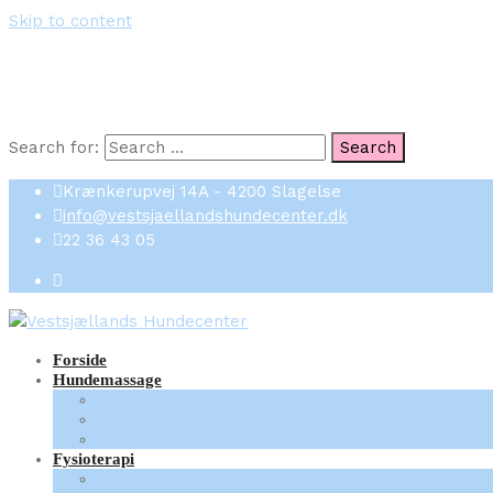
Skip to content
Search for:
Search
Krænkerupvej 14A - 4200 Slagelse
info@vestsjaellandshundecenter.dk
22 36 43 05
Forside
Hundemassage
Hvornår massage?
Forberedelse
Sessioner
Fysioterapi
Hvornår fysioterapi?