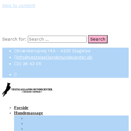
Skip to content
Search for:
Search
Krænkerupvej 14A - 4200 Slagelse
info@vestsjaellandshundecenter.dk
22 36 43 05
Forside
Hundemassage
Hvornår massage?
Forberedelse
Sessioner