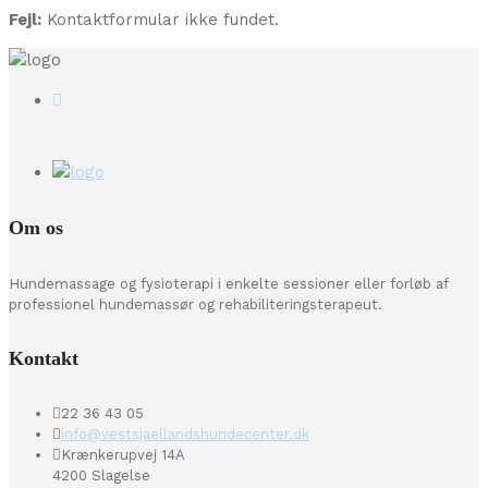
Fejl:
Kontaktformular ikke fundet.
Om os
Hundemassage og fysioterapi i enkelte sessioner eller forløb af
professionel hundemassør og rehabiliteringsterapeut.
Kontakt
22 36 43 05
info@vestsjaellandshundecenter.dk
Krænkerupvej 14A
4200 Slagelse