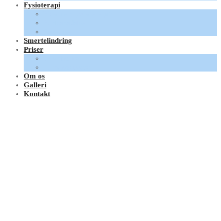
Fysioterapi
Hvornår fysioterapi?
Forberedelse
Sessioner
Smertelindring
Priser
Fysioterapi
Hundemassage
Om os
Galleri
Kontakt