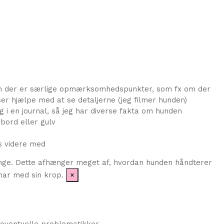
 om der er særlige opmærksomhedspunkter, som fx om der
er hjælpe med at se detaljerne (jeg filmer hunden)
 i en journal, så jeg har diverse fakta om hunden
bord eller gulv
s videre med
gange. Dette afhænger meget af, hvordan hunden håndterer
har med sin krop.
×
 eventuelle problematikker