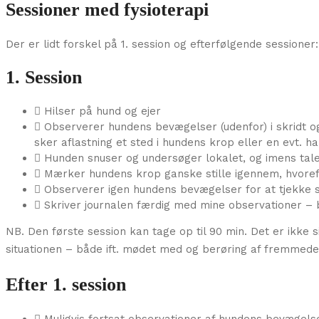
Sessioner med fysioterapi
Der er lidt forskel på 1. session og efterfølgende sessioner:
1. Session
Hilser på hund og ejer
Observerer hundens bevægelser (udenfor) i skridt
sker aflastning et sted i hundens krop eller en evt. 
Hunden snuser og undersøger lokalet, og imens tale
Mærker hundens krop ganske stille igennem, hvoref
Observerer igen hundens bevægelser for at tjekke s
Skriver journalen færdig med mine observationer –
NB.
Den første session kan tage op til 90 min. Det er ikk
situationen – både ift. mødet med og berøring af fremmede
Efter 1. session
Muligvis fortsat observationer af hundens bevægel