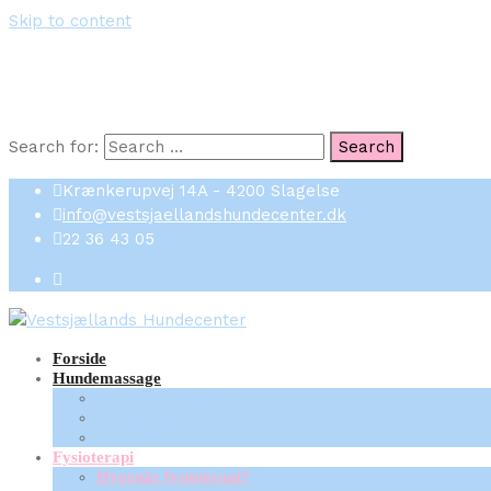
Skip to content
Search for:
Search
Krænkerupvej 14A - 4200 Slagelse
info@vestsjaellandshundecenter.dk
22 36 43 05
Forside
Hundemassage
Hvornår massage?
Forberedelse
Sessioner
Fysioterapi
Hvornår fysioterapi?