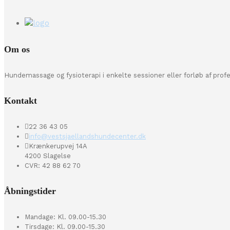
Om os
Hundemassage og fysioterapi i enkelte sessioner eller forløb af prof
Kontakt
22 36 43 05
info@vestsjaellandshundecenter.dk
Krænkerupvej 14A
4200 Slagelse
CVR: 42 88 62 70
Åbningstider
Mandage: Kl. 09.00-15.30
Tirsdage: Kl. 09.00-15.30