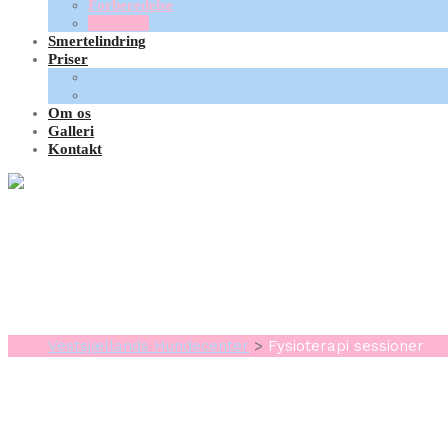
Forberedelse
Sessioner
Smertelindring
Priser
Fysioterapi
Hundemassage
Om os
Galleri
Kontakt
Fysioterapi sessio
Vestsjællands Hundecenter
>
Fysioterapi sessioner