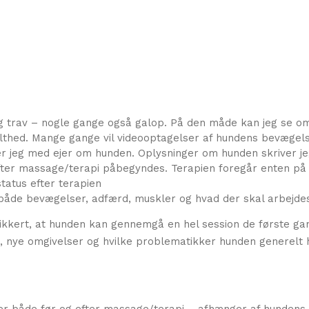
 og trav – nogle gange også galop. På den måde kan jeg se
halthed. Mange gange vil videooptagelser af hundens bevægels
r jeg med ejer om hunden. Oplysninger om hunden skriver jeg
ter massage/terapi påbegyndes. Terapien foregår enten på 
tatus efter terapien
 både bevægelser, adfærd, muskler og hvad der skal arbejde
e sikkert, at hunden kan gennemgå en hel session de første 
, nye omgivelser og hvilke problematikker hunden generelt 
ser både før og efter massage/terapi – afhænger af hundens