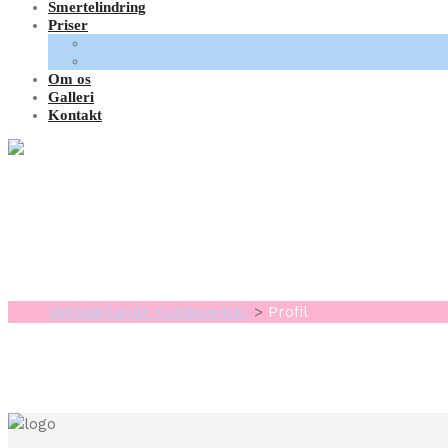
Smertelindring
Priser
Fysioterapi
Hundemassage
Om os
Galleri
Kontakt
Profil
Vestsjællands Hundecenter
>
Profil