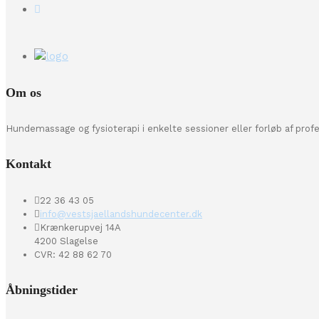
Om os
Hundemassage og fysioterapi i enkelte sessioner eller forløb af prof
Kontakt
22 36 43 05
info@vestsjaellandshundecenter.dk
Krænkerupvej 14A
4200 Slagelse
CVR: 42 88 62 70
Åbningstider