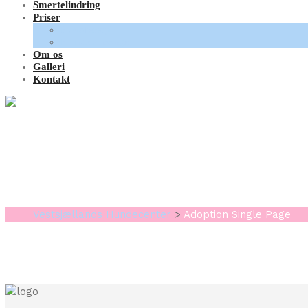
Smertelindring
Priser
Fysioterapi
Hundemassage
Om os
Galleri
Kontakt
Adoption Single P
Vestsjællands Hundecenter
>
Adoption Single Page