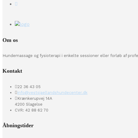
Om os
Hundemassage og fysioterapi i enkelte sessioner eller forløb af prof
Kontakt
22 36 43 05
info@vestsjaellandshundecenter.dk
Krænkerupvej 14A
4200 Slagelse
CVR: 42 88 62 70
Åbningstider