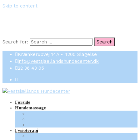
Skip to content
Search for:
Search
Krænkerupvej 14A - 4200 Slagelse
info@vestsjaellandshundecenter.dk
22 36 43 05
Forside
Hundemassage
Hvornår massage?
Forberedelse
Sessioner
Fysioterapi
Hvornår fysioterapi?