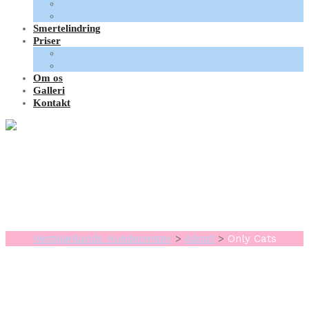
Forberedelse
Sessioner
Smertelindring
Priser
Fysioterapi
Hundemassage
Om os
Galleri
Kontakt
Adopt:
Only Cats
Vestsjællands Hundecenter
>
Adopt
>
Only Cats