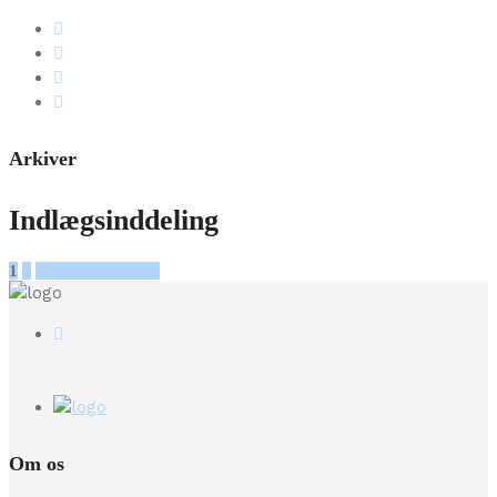
Arkiver
Indlægsinddeling
1
2
Next set of posts
›
Om os