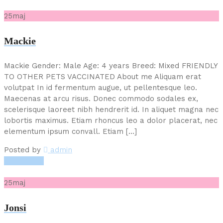
25
maj
Mackie
Mackie Gender: Male Age: 4 years Breed: Mixed FRIENDLY
TO OTHER PETS VACCINATED About me Aliquam erat
volutpat In id fermentum augue, ut pellentesque leo.
Maecenas at arcu risus. Donec commodo sodales ex,
scelerisque laoreet nibh hendrerit id. In aliquet magna nec
lobortis maximus. Etiam rhoncus leo a dolor placerat, nec
elementum ipsum convall. Etiam […]
Posted by
admin
Read More
25
maj
Jonsi